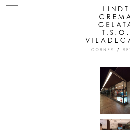
Skip
Menu
LINDT
to
CREM
content
GELAT
T.S.O
VILADEC
CORNER
/
RE