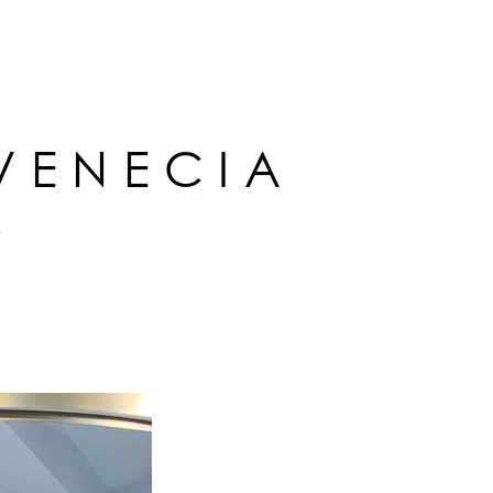
VENECIA
L